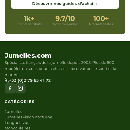
→
Découvrir nos guides d'achat
1k+
9.7/10
100+
Clients satisfaits
Note moyenne
Produits testés
Jumelles.com
Spécialiste français de la jumelle depuis 2005. Plus de 500
modèles en stock pour la chasse, l'observation, le sport et la
marine.
+33 (0)2 79 65 41 72
CATÉGORIES
Jumelles
Jumelles vision nocturne
Longues-vues
Monoculaires