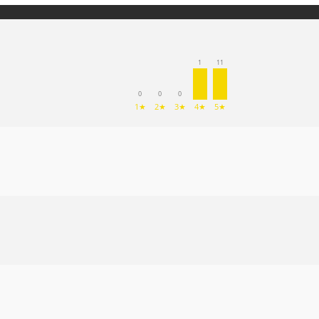
1
11
0
0
0
1★
2★
3★
4★
5★