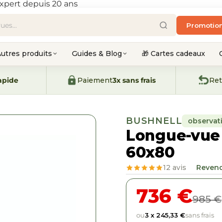
xpert depuis 20 ans
Promotio
utres produits
Guides & Blog
🎁 Cartes cadeaux
apide
Paiement
3x sans frais
Ret
BUSHNELL
observat
Longue-vue
60x80
12 avis
Revend
736 €
985 €
ou
3 x 245,33 €
sans frais