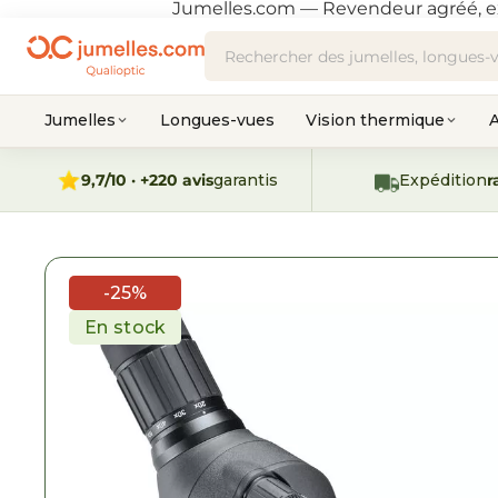
Jumelles.com — Revendeur agréé, e
Jumelles
Longues-vues
Vision thermique
A
9,7/10 · +220 avis
garantis
Expédition
r
-25%
En stock