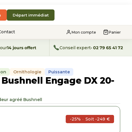
n
Départ immédiat
Contact
Mon compte
Panier
our
14 jours offert
Conseil expert
· 02 79 65 41 72
ion
Ornithologie
Puissante
 Bushnell Engage DX 20-
eur agréé Bushnell
-25%
·
Soit -249 €