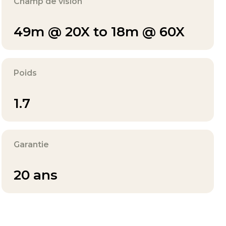
Champ de vision
49m @ 20X to 18m @ 60X
Poids
1.7
Garantie
20 ans