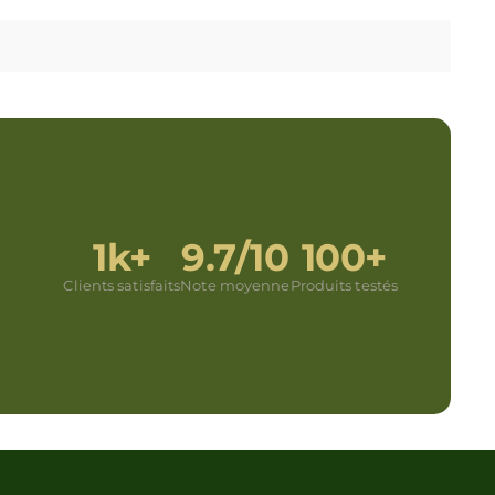
1k+
9.7/10
100+
Clients satisfaits
Note moyenne
Produits testés