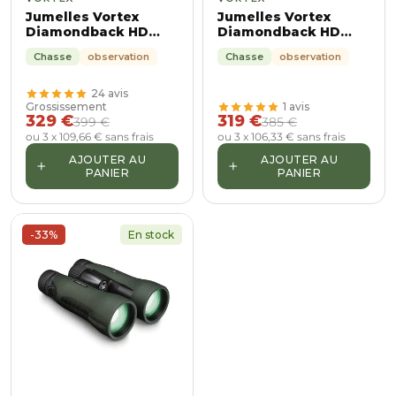
Jumelles Vortex
Jumelles Vortex
Diamondback HD
Diamondback HD
12x50
10x50
Chasse
observation
Chasse
observation
24 avis
Grossissement
1 avis
329 €
319 €
399 €
385 €
ou 3 x 109,66 € sans frais
ou 3 x 106,33 € sans frais
AJOUTER AU
AJOUTER AU
+
+
PANIER
PANIER
-33%
En stock