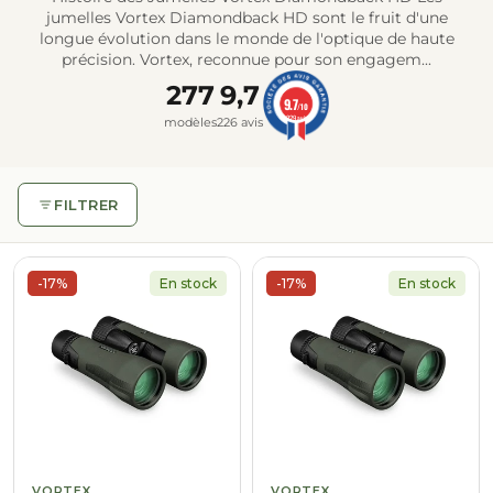
jumelles Vortex Diamondback HD sont le fruit d'une
longue évolution dans le monde de l'optique de haute
précision. Vortex, reconnue pour son engagem...
277
9,7
9.7
/10
229 avis
modèles
226 avis
FILTRER
Gr
d
co
-17%
En stock
-17%
En stock
VORTEX
VORTEX