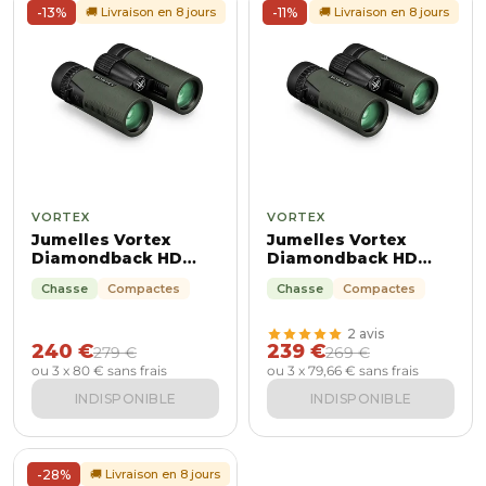
-13%
🚚 Livraison en 8 jours
-11%
🚚 Livraison en 8 jours
VORTEX
VORTEX
Jumelles Vortex
Jumelles Vortex
Diamondback HD
Diamondback HD
8x32
10x32
Chasse
Compactes
Chasse
Compactes
2 avis
240 €
239 €
279 €
269 €
ou 3 x 80 € sans frais
ou 3 x 79,66 € sans frais
INDISPONIBLE
INDISPONIBLE
-28%
🚚 Livraison en 8 jours