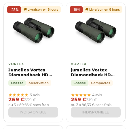
-25%
🚚 Livraison en 8 jours
-18%
🚚 Livraison en 8 jours
VORTEX
VORTEX
Jumelles Vortex
jumelles Vortex
Diamondback HD
Diamondback HD
10x42
8X42
Chasse
observation
Chasse
Compactes
3 avis
4 avis
269 €
259 €
359 €
319 €
ou 3 x 89,66 € sans frais
ou 3 x 86,33 € sans frais
INDISPONIBLE
INDISPONIBLE