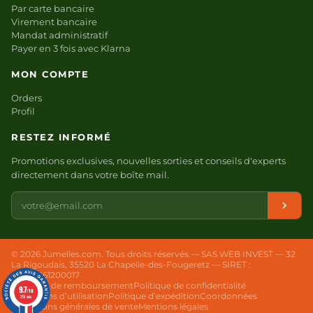
Par carte bancaire
Virement bancaire
Mandat administratif
Payer en 3 fois avec Klarna
MON COMPTE
Orders
Profil
RESTEZ INFORMÉ
Promotions exclusives, nouvelles sorties et conseils d'experts
directement dans votre boîte mail.
Votre
e-
mail
© 2026 Jumelles.com. Tous droits réservés.
— SAS WEB INVEST — 32
La Rigoudais, 35520 La Chapelle-des-Fougeretz — SIRET :
98340661200017
Politique de remboursement
Politique de confidentialité
9.7
9.7
9.7
/10
/10
/10
Conditions d’utilisation
Politique d’expédition
Coordonnées
251 avis
251 avis
251 avis
Conditions générales de vente
Mentions légales